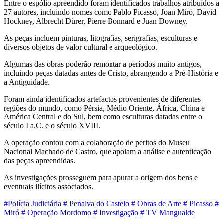
Entre o espólio apreendido foram identificados trabalhos atribuídos a
27 autores, incluindo nomes como Pablo Picasso, Joan Miró, David
Hockney, Albrecht Dürer, Pierre Bonnard e Juan Downey.
As peças incluem pinturas, litografias, serigrafias, esculturas e
diversos objetos de valor cultural e arqueológico.
Algumas das obras poderão remontar a períodos muito antigos,
incluindo peças datadas antes de Cristo, abrangendo a Pré-História e
a Antiguidade.
Foram ainda identificados artefactos provenientes de diferentes
regiões do mundo, como Pérsia, Médio Oriente, África, China e
América Central e do Sul, bem como esculturas datadas entre o
século I a.C. e o século XVIII.
A operação contou com a colaboração de peritos do Museu
Nacional Machado de Castro, que apoiam a análise e autenticação
das peças apreendidas.
As investigações prosseguem para apurar a origem dos bens e
eventuais ilícitos associados.
#Polícia Judiciária
# Penalva do Castelo
# Obras de Arte
# Picasso
#
Miró
# Operação Mordomo
# Investigação
# TV Mangualde