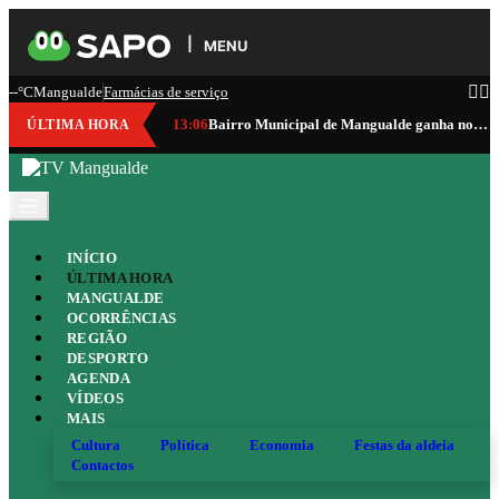
MENU
--°C
Mangualde
Farmácias de serviço
13:06
Bairro Municipal de Mangualde ganha nova vida após requalificação de três milhões de euros
ÚLTIMA HORA
INÍCIO
ÚLTIMA HORA
MANGUALDE
OCORRÊNCIAS
REGIÃO
DESPORTO
AGENDA
VÍDEOS
MAIS
Cultura
Política
Economia
Festas da aldeia
Contactos