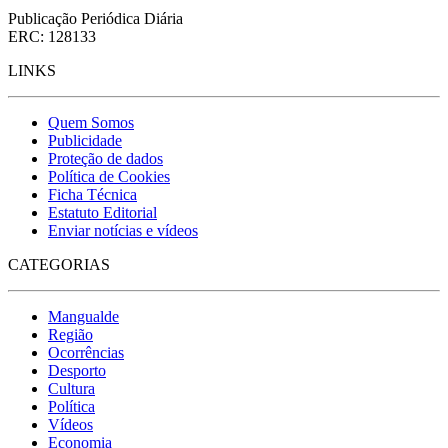
Publicação Periódica Diária
ERC: 128133
LINKS
Quem Somos
Publicidade
Proteção de dados
Política de Cookies
Ficha Técnica
Estatuto Editorial
Enviar notícias e vídeos
CATEGORIAS
Mangualde
Região
Ocorrências
Desporto
Cultura
Política
Vídeos
Economia