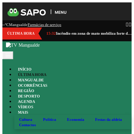
MENU
--°C
Mangualde
Farmácias de serviço
15:32
Incêndio em zona de mato mobiliza forte dispositivo em Mangualde
ÚLTIMA HORA
INÍCIO
ÚLTIMA HORA
MANGUALDE
OCORRÊNCIAS
REGIÃO
DESPORTO
AGENDA
VÍDEOS
MAIS
Cultura
Política
Economia
Festas da aldeia
Contactos