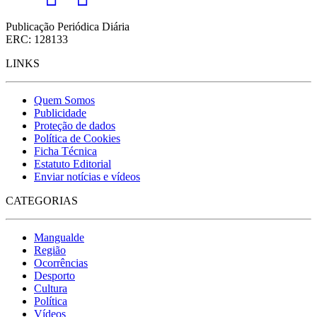
Publicação Periódica Diária
ERC: 128133
LINKS
Quem Somos
Publicidade
Proteção de dados
Política de Cookies
Ficha Técnica
Estatuto Editorial
Enviar notícias e vídeos
CATEGORIAS
Mangualde
Região
Ocorrências
Desporto
Cultura
Política
Vídeos