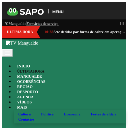
MENU
--°C
Mangualde
Farmácias de serviço
16:28
Sete detidos por furtos de cobre em operação da GNR que abrangeu Mangualde
ÚLTIMA HORA
INÍCIO
ÚLTIMA HORA
MANGUALDE
OCORRÊNCIAS
REGIÃO
DESPORTO
AGENDA
VÍDEOS
MAIS
Cultura
Política
Economia
Festas da aldeia
Contactos