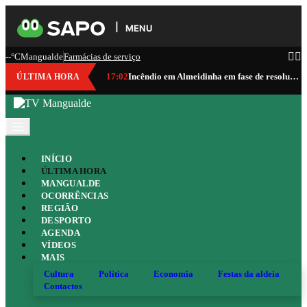
MENU
--°C
Mangualde
Farmácias de serviço
17:02
Incêndio em Almeidinha em fase de resolução
ÚLTIMA HORA
INÍCIO
ÚLTIMA HORA
MANGUALDE
OCORRÊNCIAS
REGIÃO
DESPORTO
AGENDA
VÍDEOS
MAIS
Cultura
Política
Economia
Festas da aldeia
Contactos