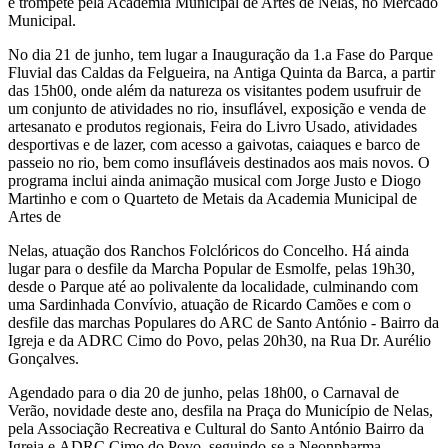
e trompete pela Academia Municipal de Artes de Nelas, no Mercado
Municipal.
No dia 21 de junho, tem lugar a Inauguração da 1.a Fase do Parque
Fluvial das Caldas da Felgueira, na Antiga Quinta da Barca, a partir
das 15h00, onde além da natureza os visitantes podem usufruir de
um conjunto de atividades no rio, insuflável, exposição e venda de
artesanato e produtos regionais, Feira do Livro Usado, atividades
desportivas e de lazer, com acesso a gaivotas, caiaques e barco de
passeio no rio, bem como insufláveis destinados aos mais novos. O
programa inclui ainda animação musical com Jorge Justo e Diogo
Martinho e com o Quarteto de Metais da Academia Municipal de
Artes de
Nelas, atuação dos Ranchos Folclóricos do Concelho. Há ainda
lugar para o desfile da Marcha Popular de Esmolfe, pelas 19h30,
desde o Parque até ao polivalente da localidade, culminando com
uma Sardinhada Convívio, atuação de Ricardo Camões e com o
desfile das marchas Populares do ARC de Santo António - Bairro da
Igreja e da ADRC Cimo do Povo, pelas 20h30, na Rua Dr. Aurélio
Gonçalves.
Agendado para o dia 20 de junho, pelas 18h00, o Carnaval de
Verão, novidade deste ano, desfila na Praça do Município de Nelas,
pela Associação Recreativa e Cultural do Santo António Bairro da
Igreja e ADRC Cimo do Povo, seguindo-se a Neonpharma -