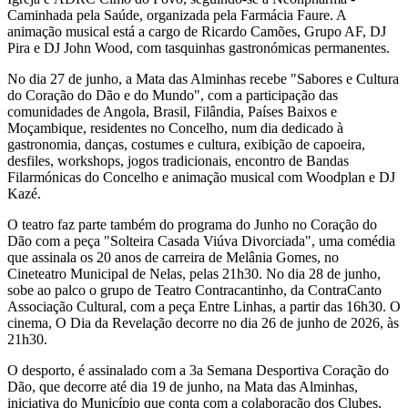
Caminhada pela Saúde, organizada pela Farmácia Faure. A
animação musical está a cargo de Ricardo Camões, Grupo AF, DJ
Pira e DJ John Wood, com tasquinhas gastronómicas permanentes.
No dia 27 de junho, a Mata das Alminhas recebe "Sabores e Cultura
do Coração do Dão e do Mundo", com a participação das
comunidades de Angola, Brasil, Filândia, Países Baixos e
Moçambique, residentes no Concelho, num dia dedicado à
gastronomia, danças, costumes e cultura, exibição de capoeira,
desfiles, workshops, jogos tradicionais, encontro de Bandas
Filarmónicas do Concelho e animação musical com Woodplan e DJ
Kazé.
O teatro faz parte também do programa do Junho no Coração do
Dão com a peça "Solteira Casada Viúva Divorciada", uma comédia
que assinala os 20 anos de carreira de Melânia Gomes, no
Cineteatro Municipal de Nelas, pelas 21h30. No dia 28 de junho,
sobe ao palco o grupo de Teatro Contracantinho, da ContraCanto
Associação Cultural, com a peça Entre Linhas, a partir das 16h30. O
cinema, O Dia da Revelação decorre no dia 26 de junho de 2026, às
21h30.
O desporto, é assinalado com a 3a Semana Desportiva Coração do
Dão, que decorre até dia 19 de junho, na Mata das Alminhas,
iniciativa do Município que conta com a colaboração dos Clubes,