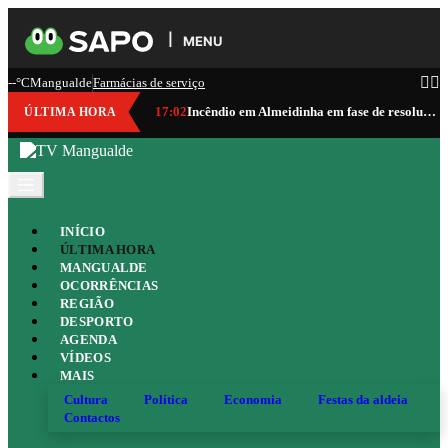
MENU
--°C
Mangualde
Farmácias de serviço
17:02
Incêndio em Almeidinha em fase de resolução
ÚLTIMA HORA
INÍCIO
ÚLTIMA HORA
MANGUALDE
OCORRÊNCIAS
REGIÃO
DESPORTO
AGENDA
VÍDEOS
MAIS
Cultura
Política
Economia
Festas da aldeia
Contactos