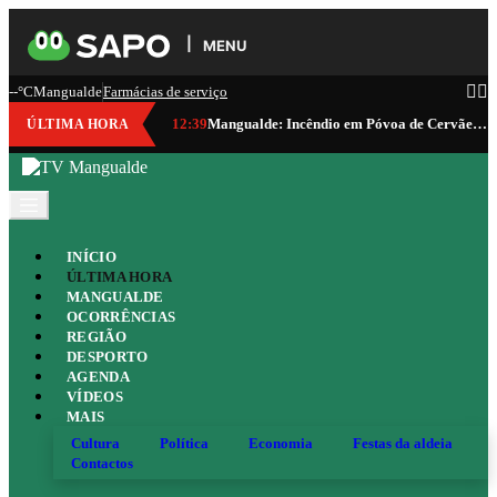
MENU
--°C
Mangualde
Farmácias de serviço
12:39
Mangualde: Incêndio em Póvoa de Cervães consumiu cerca de 100 hectares
ÚLTIMA HORA
INÍCIO
ÚLTIMA HORA
MANGUALDE
OCORRÊNCIAS
REGIÃO
DESPORTO
AGENDA
VÍDEOS
MAIS
Cultura
Política
Economia
Festas da aldeia
Contactos