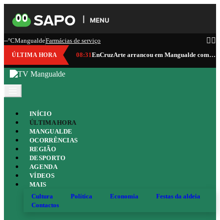
MENU
--°C
Mangualde
Farmácias de serviço
08:31
EnCruzArte arrancou em Mangualde com vinho, gastronomia, cultura e música
ÚLTIMA HORA
INÍCIO
ÚLTIMA HORA
MANGUALDE
OCORRÊNCIAS
REGIÃO
DESPORTO
AGENDA
VÍDEOS
MAIS
Cultura
Política
Economia
Festas da aldeia
Contactos