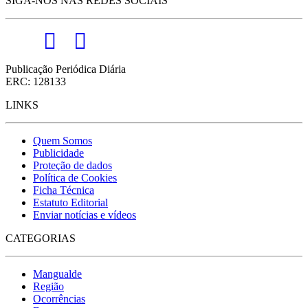
SIGA-NOS NAS REDES SOCIAIS
Publicação Periódica Diária
ERC: 128133
LINKS
Quem Somos
Publicidade
Proteção de dados
Política de Cookies
Ficha Técnica
Estatuto Editorial
Enviar notícias e vídeos
CATEGORIAS
Mangualde
Região
Ocorrências