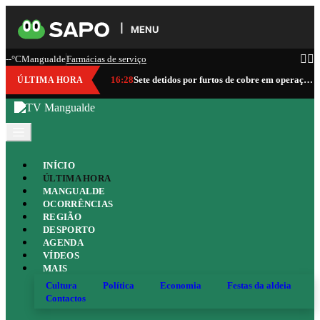
MENU
--°C
Mangualde
Farmácias de serviço
16:28
Sete detidos por furtos de cobre em operação da GNR que abrangeu Mangualde
ÚLTIMA HORA
INÍCIO
ÚLTIMA HORA
MANGUALDE
OCORRÊNCIAS
REGIÃO
DESPORTO
AGENDA
VÍDEOS
MAIS
Cultura
Política
Economia
Festas da aldeia
Contactos