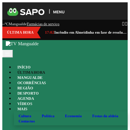
MENU
--°C
Mangualde
Farmácias de serviço
17:02
Incêndio em Almeidinha em fase de resolução
ÚLTIMA HORA
INÍCIO
ÚLTIMA HORA
MANGUALDE
OCORRÊNCIAS
REGIÃO
DESPORTO
AGENDA
VÍDEOS
MAIS
Cultura
Política
Economia
Festas da aldeia
Contactos