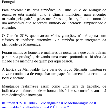
Portugal.
Para celebrar esta data simbólica, o Clube 2CV de Mangualde
reuniu-se esta manhã junto à câmara municipal, num encontro
marcado pela paixão, pelas memórias e pelo orgulho em torno de
um automóvel que se tornou símbolo de liberdade, simplicidade e
engenho.
O Citroën 2CV, que marcou várias gerações, não é apenas um
clássico da indústria automóvel - é também parte integrante da
identidade de Mangualde.
Foram muitos os homens e mulheres da nossa terra que contribuíram
para a sua produção, deixando uma marca profunda na história da
cidade e na memória de quem por aqui passou.
A fábrica de Mangualde, hoje parte do grupo Stellantis, mantém-se
ativa e continua a desempenhar um papel fundamental na economia
local e nacional.
Mangualde reafirma-se assim como uma terra de trabalho, de
indústria e de futuro onde se honra a história e se constrói o amanhã
com dedicação e inovação.
#Citroën2CV
# Clube2CVMangualde
# MadeInMangualde
#
mangualde
# StellantisPortugal
# Último2CV