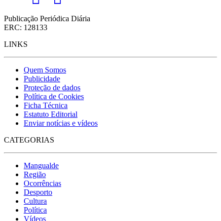
Publicação Periódica Diária
ERC: 128133
LINKS
Quem Somos
Publicidade
Proteção de dados
Política de Cookies
Ficha Técnica
Estatuto Editorial
Enviar notícias e vídeos
CATEGORIAS
Mangualde
Região
Ocorrências
Desporto
Cultura
Política
Vídeos