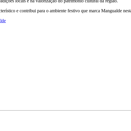
dições locais e na valorização do património cultural da região.
terístico e contribui para o ambiente festivo que marca Mangualde nes
lde