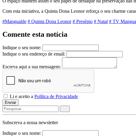
O espaço mantém assim o seu papel de destaque na preservação das tra
Com esta iniciativa, a Quinta Dona Leonor reforça o seu charme carac
#Mangualde
# Quinta Dona Leonor
# Presépio
# Natal
# TV Mangua
Comente esta notícia
Indique o seu nome:
Indique o seu endereço de email:
Escreva aqui a sua mensagem:
Li e aceito a
Política de Privacidade
Enviar
Subscreva a nossa
newsletter
Indique o seu nome: