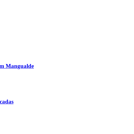
o em Mangualde
icadas