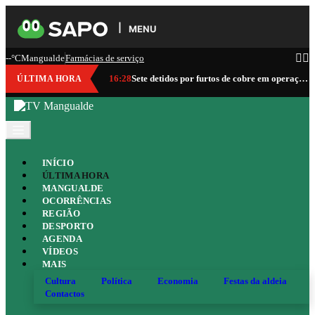
MENU
--°C
Mangualde
Farmácias de serviço
16:28
Sete detidos por furtos de cobre em operação da GNR que abrangeu Mangualde
ÚLTIMA HORA
INÍCIO
ÚLTIMA HORA
MANGUALDE
OCORRÊNCIAS
REGIÃO
DESPORTO
AGENDA
VÍDEOS
MAIS
Cultura
Política
Economia
Festas da aldeia
Contactos