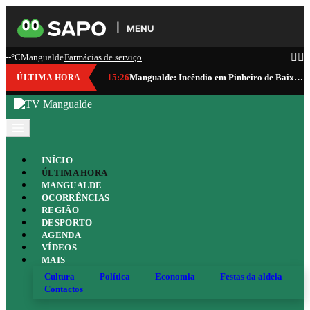
MENU
--°C
Mangualde
Farmácias de serviço
15:26
Mangualde: Incêndio em Pinheiro de Baixo mobiliza 60 operacionais e três meios aéreos
ÚLTIMA HORA
INÍCIO
ÚLTIMA HORA
MANGUALDE
OCORRÊNCIAS
REGIÃO
DESPORTO
AGENDA
VÍDEOS
MAIS
Cultura
Política
Economia
Festas da aldeia
Contactos