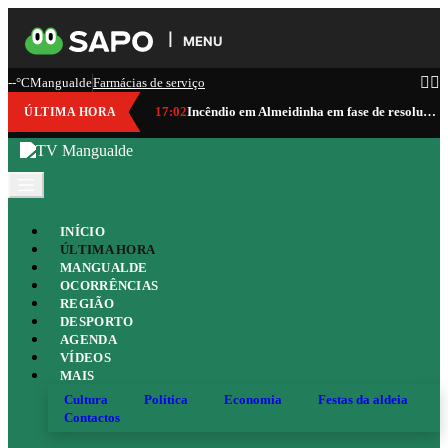
MENU
--°C
Mangualde
Farmácias de serviço
17:02
Incêndio em Almeidinha em fase de resolução
ÚLTIMA HORA
INÍCIO
ÚLTIMA HORA
MANGUALDE
OCORRÊNCIAS
REGIÃO
DESPORTO
AGENDA
VÍDEOS
MAIS
Cultura
Política
Economia
Festas da aldeia
Contactos