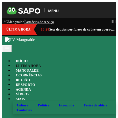
MENU
--°C
Mangualde
Farmácias de serviço
16:28
Sete detidos por furtos de cobre em operação da GNR que abrangeu Mangualde
ÚLTIMA HORA
INÍCIO
ÚLTIMA HORA
MANGUALDE
OCORRÊNCIAS
REGIÃO
DESPORTO
AGENDA
VÍDEOS
MAIS
Cultura
Política
Economia
Festas da aldeia
Contactos