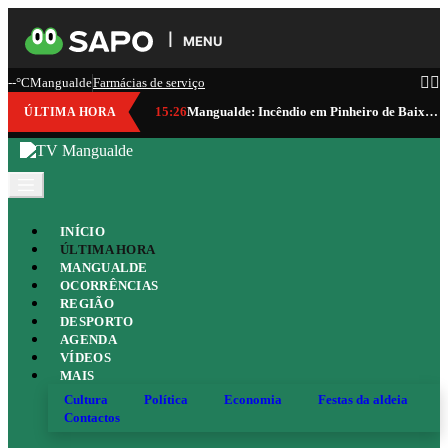
MENU
--°C
Mangualde
Farmácias de serviço
15:26
Mangualde: Incêndio em Pinheiro de Baixo mobiliza 60 operacionais e três meios aéreos
ÚLTIMA HORA
INÍCIO
ÚLTIMA HORA
MANGUALDE
OCORRÊNCIAS
REGIÃO
DESPORTO
AGENDA
VÍDEOS
MAIS
Cultura
Política
Economia
Festas da aldeia
Contactos