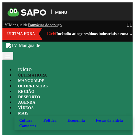
MENU
--°C
Mangualde
Farmácias de serviço
12:46
Incêndio atinge resíduos industriais e zona de mato junto à A25 em Mangualde
ÚLTIMA HORA
INÍCIO
ÚLTIMA HORA
MANGUALDE
OCORRÊNCIAS
REGIÃO
DESPORTO
AGENDA
VÍDEOS
MAIS
Cultura
Política
Economia
Festas da aldeia
Contactos