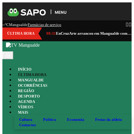
MENU
--°C
Mangualde
Farmácias de serviço
08:31
EnCruzArte arrancou em Mangualde com vinho, gastronomia, cultura e música
ÚLTIMA HORA
INÍCIO
ÚLTIMA HORA
MANGUALDE
OCORRÊNCIAS
REGIÃO
DESPORTO
AGENDA
VÍDEOS
MAIS
Cultura
Política
Economia
Festas da aldeia
Contactos