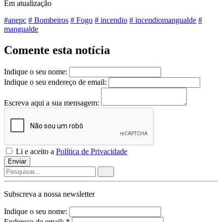
Em atualização
#anepc
# Bombeiros
# Fogo
# incendio
# incendiomangualde
#
mangualde
Comente esta notícia
Indique o seu nome:
Indique o seu endereço de email:
Escreva aqui a sua mensagem:
Li e aceito a
Política de Privacidade
Enviar
Subscreva a nossa
newsletter
Indique o seu nome:
Endereço de email: *