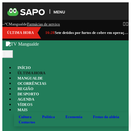
MENU
--°C
Mangualde
Farmácias de serviço
16:28
Sete detidos por furtos de cobre em operação da GNR que abrangeu Mangualde
ÚLTIMA HORA
INÍCIO
ÚLTIMA HORA
MANGUALDE
OCORRÊNCIAS
REGIÃO
DESPORTO
AGENDA
VÍDEOS
MAIS
Cultura
Política
Economia
Festas da aldeia
Contactos