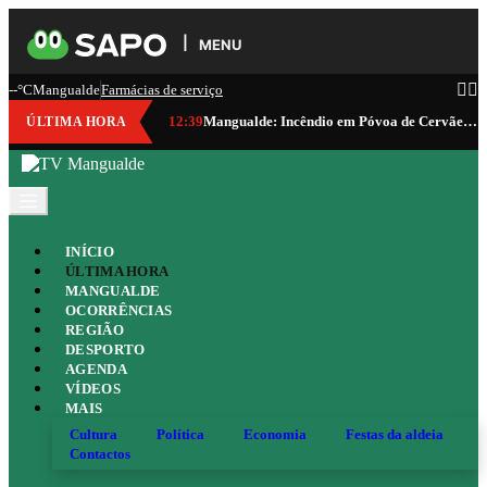
MENU
--°C
Mangualde
Farmácias de serviço
12:39
Mangualde: Incêndio em Póvoa de Cervães consumiu cerca de 100 hectares
ÚLTIMA HORA
INÍCIO
ÚLTIMA HORA
MANGUALDE
OCORRÊNCIAS
REGIÃO
DESPORTO
AGENDA
VÍDEOS
MAIS
Cultura
Política
Economia
Festas da aldeia
Contactos