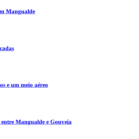
o em Mangualde
icadas
os e um meio aéreo
ia entre Mangualde e Gouveia