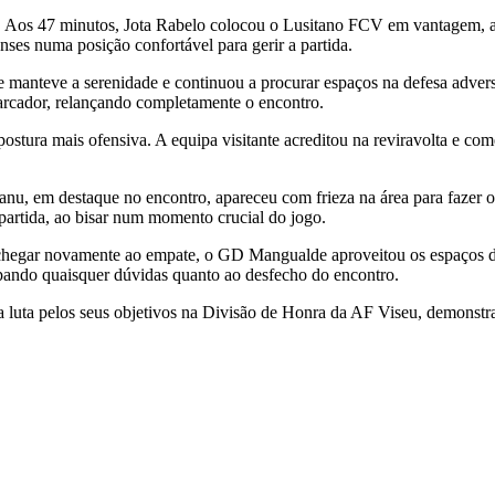
te. Aos 47 minutos, Jota Rabelo colocou o Lusitano FCV em vantagem, 
nses numa posição confortável para gerir a partida.
manteve a serenidade e continuou a procurar espaços na defesa adversá
rcador, relançando completamente o encontro.
ura mais ofensiva. A equipa visitante acreditou na reviravolta e com
u, em destaque no encontro, apareceu com frieza na área para fazer o
partida, ao bisar num momento crucial do jogo.
 chegar novamente ao empate, o GD Mangualde aproveitou os espaços de
ssipando quaisquer dúvidas quanto ao desfecho do encontro.
 luta pelos seus objetivos na Divisão de Honra da AF Viseu, demonstr