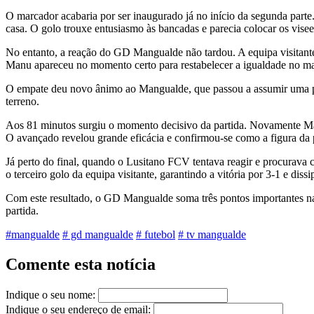
O marcador acabaria por ser inaugurado já no início da segunda par
casa. O golo trouxe entusiasmo às bancadas e parecia colocar os visee
No entanto, a reação do GD Mangualde não tardou. A equipa visitante 
Manu apareceu no momento certo para restabelecer a igualdade no ma
O empate deu novo ânimo ao Mangualde, que passou a assumir uma post
terreno.
Aos 81 minutos surgiu o momento decisivo da partida. Novamente Man
O avançado revelou grande eficácia e confirmou-se como a figura da 
Já perto do final, quando o Lusitano FCV tentava reagir e procurava
o terceiro golo da equipa visitante, garantindo a vitória por 3-1 e di
Com este resultado, o GD Mangualde soma três pontos importantes na
partida.
#mangualde
# gd mangualde
# futebol
# tv mangualde
Comente esta notícia
Indique o seu nome:
Indique o seu endereço de email: