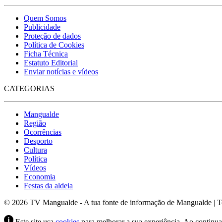
Quem Somos
Publicidade
Proteção de dados
Política de Cookies
Ficha Técnica
Estatuto Editorial
Enviar notícias e vídeos
CATEGORIAS
Mangualde
Região
Ocorrências
Desporto
Cultura
Política
Vídeos
Economia
Festas da aldeia
© 2026 TV Mangualde - A tua fonte de informação de Mangualde | Tod
Este site usa
cookies
para melhorar a sua experiência. Ao continuar 