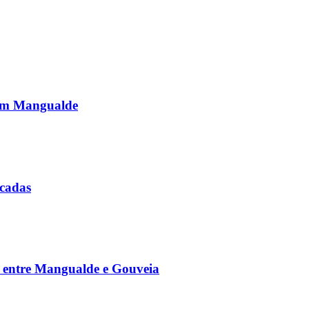
o em Mangualde
icadas
ia entre Mangualde e Gouveia