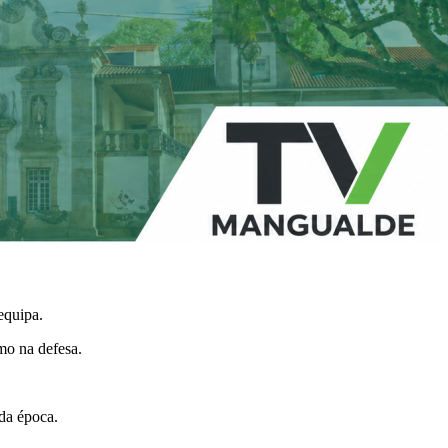
equipa.
mo na defesa.
da época.