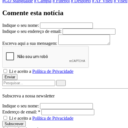
#GD Mangualde
# Campia
# Futebol
# Desporto
# AF Viseu
# Viseu
Comente esta notícia
Indique o seu nome:
Indique o seu endereço de email:
Escreva aqui a sua mensagem:
Li e aceito a
Política de Privacidade
Enviar
Subscreva a nossa
newsletter
Indique o seu nome:
Endereço de email: *
Li e aceito a
Política de Privacidade
Subscrever