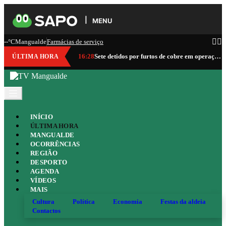
MENU
--°C
Mangualde
Farmácias de serviço
16:28
Sete detidos por furtos de cobre em operação da GNR que abrangeu Mangualde
ÚLTIMA HORA
INÍCIO
ÚLTIMA HORA
MANGUALDE
OCORRÊNCIAS
REGIÃO
DESPORTO
AGENDA
VÍDEOS
MAIS
Cultura
Política
Economia
Festas da aldeia
Contactos