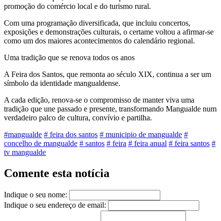
promoção do comércio local e do turismo rural.
Com uma programação diversificada, que incluiu concertos,
exposições e demonstrações culturais, o certame voltou a afirmar-se
como um dos maiores acontecimentos do calendário regional.
Uma tradição que se renova todos os anos
A Feira dos Santos, que remonta ao século XIX, continua a ser um
símbolo da identidade mangualdense.
A cada edição, renova-se o compromisso de manter viva uma
tradição que une passado e presente, transformando Mangualde num
verdadeiro palco de cultura, convívio e partilha.
#mangualde
# feira dos santos
# municipio de mangualde
#
concelho de mangualde
# santos
# feira
# feira anual
# feira santos
#
tv mangualde
Comente esta notícia
Indique o seu nome:
Indique o seu endereço de email: