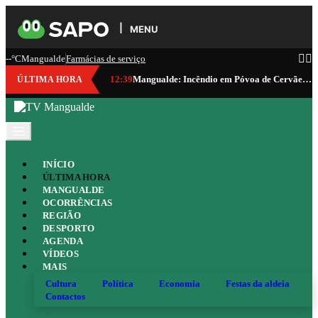
MENU
--°C
Mangualde
Farmácias de serviço
12:39
Mangualde: Incêndio em Póvoa de Cervães consumiu cerca de 100 hectares
ÚLTIMA HORA
INÍCIO
ÚLTIMA HORA
MANGUALDE
OCORRÊNCIAS
REGIÃO
DESPORTO
AGENDA
VÍDEOS
MAIS
Cultura
Política
Economia
Festas da aldeia
Contactos