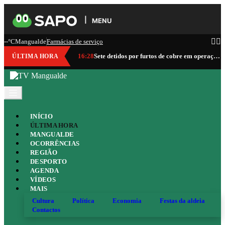
MENU
--°C
Mangualde
Farmácias de serviço
16:28
Sete detidos por furtos de cobre em operação da GNR que abrangeu Mangualde
ÚLTIMA HORA
INÍCIO
ÚLTIMA HORA
MANGUALDE
OCORRÊNCIAS
REGIÃO
DESPORTO
AGENDA
VÍDEOS
MAIS
Cultura
Política
Economia
Festas da aldeia
Contactos