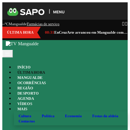
MENU
--°C
Mangualde
Farmácias de serviço
08:31
EnCruzArte arrancou em Mangualde com vinho, gastronomia, cultura e música
ÚLTIMA HORA
INÍCIO
ÚLTIMA HORA
MANGUALDE
OCORRÊNCIAS
REGIÃO
DESPORTO
AGENDA
VÍDEOS
MAIS
Cultura
Política
Economia
Festas da aldeia
Contactos