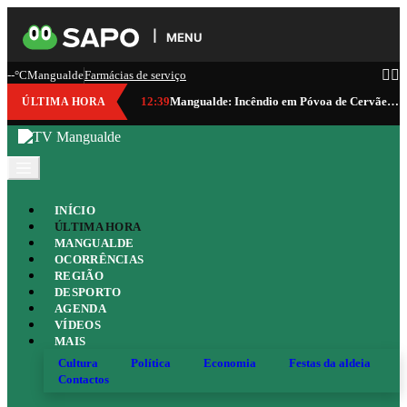
MENU
--°C
Mangualde
Farmácias de serviço
12:39
Mangualde: Incêndio em Póvoa de Cervães consumiu cerca de 100 hectares
ÚLTIMA HORA
INÍCIO
ÚLTIMA HORA
MANGUALDE
OCORRÊNCIAS
REGIÃO
DESPORTO
AGENDA
VÍDEOS
MAIS
Cultura
Política
Economia
Festas da aldeia
Contactos