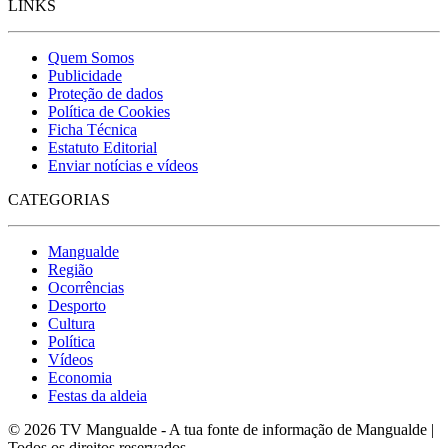
LINKS
Quem Somos
Publicidade
Proteção de dados
Política de Cookies
Ficha Técnica
Estatuto Editorial
Enviar notícias e vídeos
CATEGORIAS
Mangualde
Região
Ocorrências
Desporto
Cultura
Política
Vídeos
Economia
Festas da aldeia
© 2026 TV Mangualde - A tua fonte de informação de Mangualde |
Todos os direitos reservados.